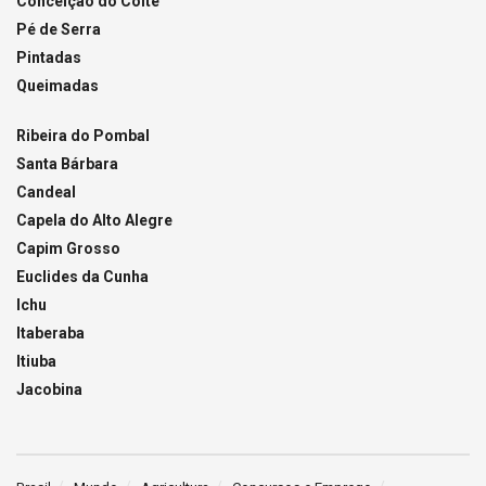
Conceição do Coité
Pé de Serra
Pintadas
Queimadas
Ribeira do Pombal
Santa Bárbara
Candeal
Capela do Alto Alegre
Capim Grosso
Euclides da Cunha
Ichu
Itaberaba
Itiuba
Jacobina