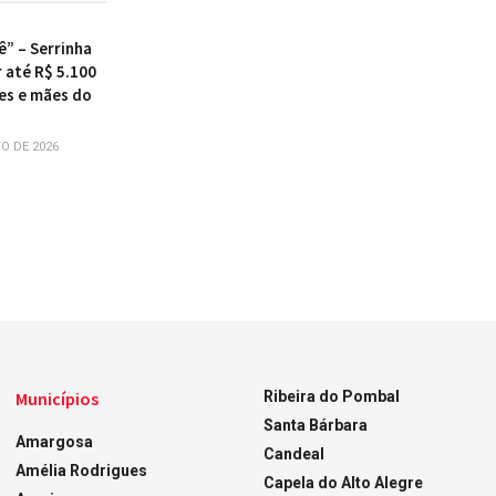
ê” – Serrinha
 até R$ 5.100
es e mães do
O DE 2026
Municípios
Ribeira do Pombal
Santa Bárbara
Amargosa
Candeal
Amélia Rodrigues
Capela do Alto Alegre