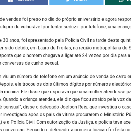
e vendas foi preso no dia do próprio aniversário e agora resp
stupro de vulnerável por tentar seduzir, por telefone, uma crianç
 30 anos, foi apresentado pela Polícia Civil na tarde desta quinta
er sido detido, em Lauro de Freitas, na região metropolitana de S
aponta que o homem chegava a ligar até 24 vezes por dia para a
a conversas de cunho sexual.
e viu um número de telefone em um anúncio de venda de carro e
Depois, ele trocou os dois últimos dígitos por números aleatórios
da menina. Ele disse que esperava que uma mulher atendesse p
e. Quando a criança atendeu, ele diz que ficou atraído pela voz d
é sensual”, disse o delegado Joelson Reis, que investiga o cas
 investigado após os pais da vítima procurarem o Ministério Pú
 e a Polícia Civil. Com autorização da Justiça, a polícia teve ac
 conversas. Segundo o delegado, a primeira ligação foi feita no