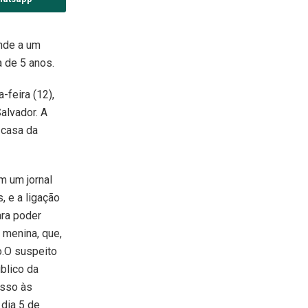
onde a um
a de 5 anos.
-feira (12),
alvador. A
 casa da
m um jornal
, e a ligação
ara poder
a menina, que,
o.O suspeito
blico da
esso às
 dia 5 de