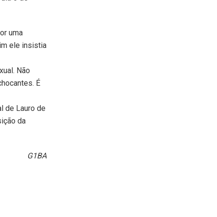
por uma
m ele insistia
exual. Não
chocantes. É
al de Lauro de
sição da
G1BA