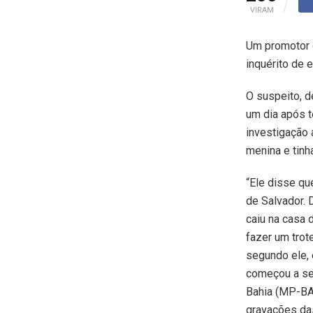
VIRAM
Um promotor d
inquérito de e
O suspeito, de
um dia após t
investigação 
menina e tinh
“Ele disse qu
de Salvador. 
caiu na casa 
fazer um trot
segundo ele, 
começou a ser
Bahia (MP-BA)
gravações das