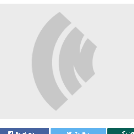
Facebook
Twittter
W