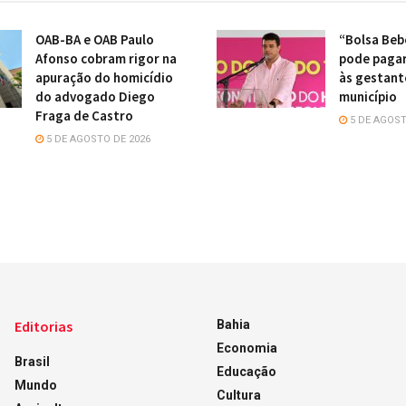
OAB-BA e OAB Paulo
“Bolsa Beb
Afonso cobram rigor na
pode pagar
apuração do homicídio
às gestant
do advogado Diego
município
Fraga de Castro
5 DE AGOST
5 DE AGOSTO DE 2026
Editorias
Bahia
Economia
Brasil
Educação
Mundo
Cultura