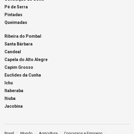
Pé de Serra
Pintadas
Queimadas
Ribeira do Pombal
Santa Bárbara
Candeal
Capela do Alto Alegre
Capim Grosso
Euclides da Cunha
Ichu
Itaberaba
Itiuba
Jacobina
Brasil
Mundo
Agricultura
Concursos e Emprego