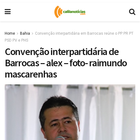
Home
Bahia
Convenção interpartidária em Barrocas reúne o PP PR PT
PSD PV e PHS
Convenção interpartidária de
Barrocas – alex – foto- raimundo
mascarenhas