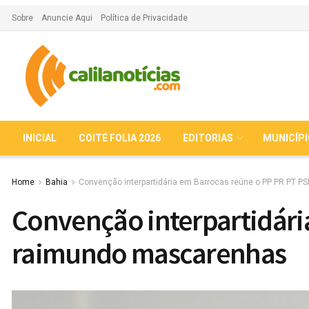
Sobre
Anuncie Aqui
Política de Privacidade
INICIAL
COITÉ FOLIA 2026
EDITORIAS
MUNICÍP
Home
Bahia
Convenção interpartidária em Barrocas reúne o PP PR PT P
Convenção interpartidária
raimundo mascarenhas