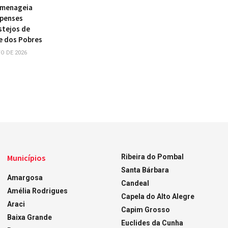
omenageia
ipenses
stejos de
e dos Pobres
O DE 2026
Municípios
Ribeira do Pombal
Santa Bárbara
Amargosa
Candeal
Amélia Rodrigues
Capela do Alto Alegre
Araci
Capim Grosso
Baixa Grande
Euclides da Cunha