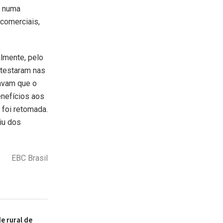
, numa
 comerciais,
almente, pelo
otestaram nas
avam que o
enefícios aos
 foi retomada.
iu dos
EBC Brasil
 rural de