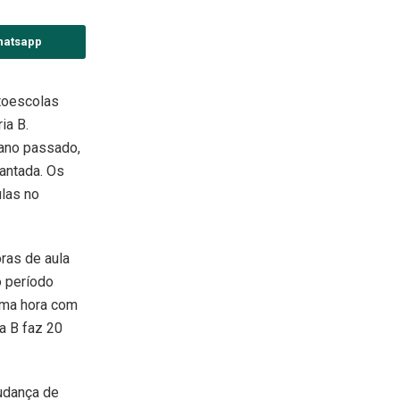
hatsapp
utoescolas
ia B.
 ano passado,
antada. Os
ulas no
oras de aula
o período
uma hora com
ia B faz 20
udança de