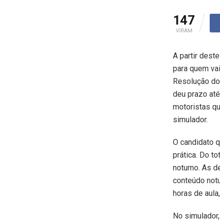
147
VIRAM
A partir dest
para quem vai 
Resolução do 
deu prazo até
motoristas qu
simulador.
O candidato qu
prática. Do t
noturno. As d
conteúdo notu
horas de aula
No simulador