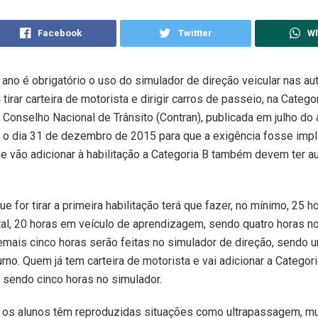
Facebook
Twittter
W
e ano é obrigatório o uso do simulador de direção veicular nas a
tirar carteira de motorista e dirigir carros de passeio, na Categor
Conselho Nacional de Trânsito (Contran), publicada em julho do
 o dia 31 de dezembro de 2015 para que a exigência fosse impl
e vão adicionar à habilitação a Categoria B também devem ter a
e for tirar a primeira habilitação terá que fazer, no mínimo, 25 h
otal, 20 horas em veículo de aprendizagem, sendo quatro horas n
emais cinco horas serão feitas no simulador de direção, sendo 
rno. Quem já tem carteira de motorista e vai adicionar a Categor
, sendo cinco horas no simulador.
, os alunos têm reproduzidas situações como ultrapassagem, m