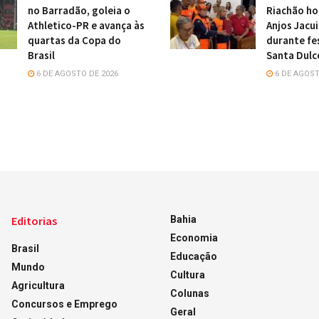
no Barradão, goleia o
Riachão h
Athletico-PR e avança às
Anjos Jacu
quartas da Copa do
durante fe
Brasil
Santa Dulc
6 DE AGOSTO DE 2026
6 DE AGOST
Editorias
Bahia
Economia
Brasil
Educação
Mundo
Cultura
Agricultura
Colunas
Concursos e Emprego
Geral