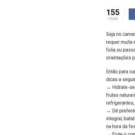
155
VIRAM
Seja no carnav
requer muita 
folia ou passa
orientações p
Então para cu
dicas a seguir
→ Hidrate-se
frutas natura
refrigerantes
→ Dê preferên
integral, bata
na hora da fe
→ Evite o con