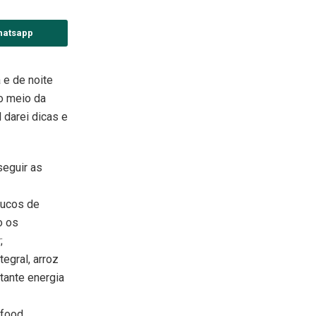
hatsapp
a e de noite
no meio da
l darei dicas e
seguir as
sucos de
o os
;
egral, arroz
stante energia
food,