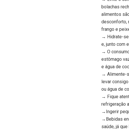
bolachas rech
alimentos são
desconforto, 
frango e peix
→ Hidrate-se 
e, junto com 
→ O consumo 
estômago vazi
e água de coc
→ Alimente-se
levar consigo
ou água de co
→ Fique atent
refrigeração 
→Ingerir pequ
→Bebidas ene
saúde, já que