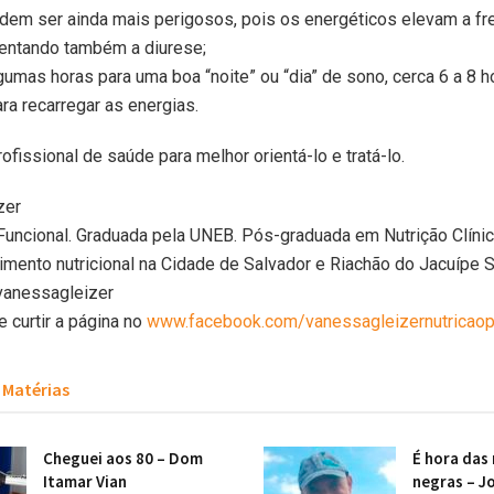
dem ser ainda mais perigosos, pois os energéticos elevam a fr
mentando também a diurese;
mas horas para uma boa “noite” ou “dia” de sono, cerca 6 a 8 ho
ara recarregar as energias.
ofissional de saúde para melhor orientá-lo e tratá-lo.
zer
 Funcional. Graduada pela UNEB. Pós-graduada em Nutrição Clínic
imento nutricional na Cidade de Salvador e Riachão do Jacuípe 
vanessagleizer
e curtir a página no
www.facebook.com/vanessagleizernutricaop
Matérias
Cheguei aos 80 – Dom
É hora das
Itamar Vian
negras – Jo