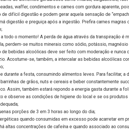
eadas, waffer, condimentos e carnes com gordura aparente, pois
 de difícil digestão e podem gerar aquela sensação de “empac
má digestão e preguiça após a ingestão. Prefira carnes magras 
e;
a todo o momento! A perda de água através da transpiração é m
ela, perdem-se muitos minerais como sódio, potássio, magnésio 
de bebidas alcoólicas deve ser feito com moderação e nunca 
o. Acostume-se, também, a intercalar as bebidas alcoólicas co
o;
 durante a festa, consumindo alimentos leves. Para facilitar, a
 barrinhas de grãos, nuts e cereais e beber constantemente suc
co. Assim, também estará repondo a energia gasta durante a foli
o e observe as condições de higiene do local e se os produtos
adequada;
enas porções de 3 em 3 horas ao longo do dia;
rgéticas quando consumidas em excesso pode acarretar em p
 há altas concentrações de cafeína e quando associado ao cons