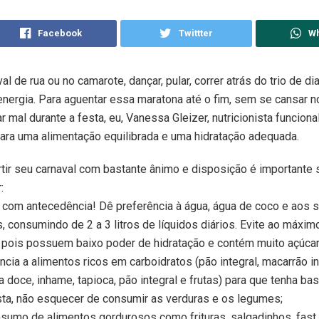
Facebook
Twittter
W
al de rua ou no camarote, dançar, pular, correr atrás do trio de di
energia. Para aguentar essa maratona até o fim, sem se cansar 
r mal durante a festa, eu, Vanessa Gleizer, nutricionista funciona
ara uma alimentação equilibrada e uma hidratação adequada.
rtir seu carnaval com bastante ânimo e disposição é importante 
:
 com antecedência! Dê preferência à água, água de coco e aos 
is, consumindo de 2 a 3 litros de líquidos diários. Evite ao máxim
, pois possuem baixo poder de hidratação e contém muito açúcar
cia a alimentos ricos em carboidratos (pão integral, macarrão int
ta doce, inhame, tapioca, pão integral e frutas) para que tenha ba
sta, não esquecer de consumir as verduras e os legumes;
sumo de alimentos gordurosos como frituras, salgadinhos, fast 