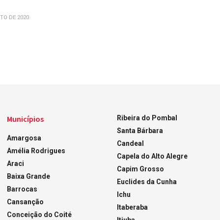
TO DE 2020
Municípios
Ribeira do Pombal
Santa Bárbara
Amargosa
Candeal
Amélia Rodrigues
Capela do Alto Alegre
Araci
Capim Grosso
Baixa Grande
Euclides da Cunha
Barrocas
Ichu
Cansanção
Itaberaba
Conceição do Coité