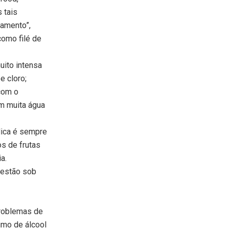
 tais
hamento”,
como filé de
uito intensa
e cloro;
com o
m muita água
 dica é sempre
os de frutas
a.
 estão sob
roblemas de
umo de álcool