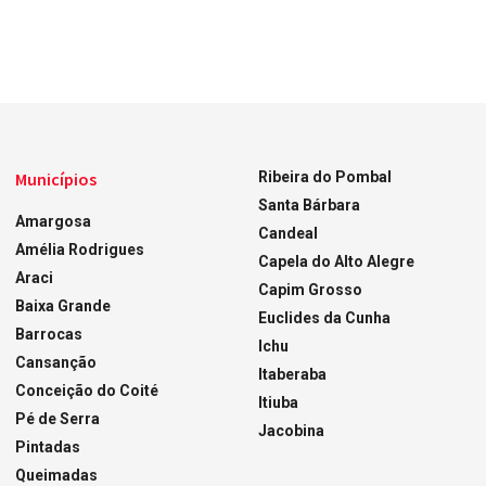
Municípios
Ribeira do Pombal
Santa Bárbara
Amargosa
Candeal
Amélia Rodrigues
Capela do Alto Alegre
Araci
Capim Grosso
Baixa Grande
Euclides da Cunha
Barrocas
Ichu
Cansanção
Itaberaba
Conceição do Coité
Itiuba
Pé de Serra
Jacobina
Pintadas
Queimadas