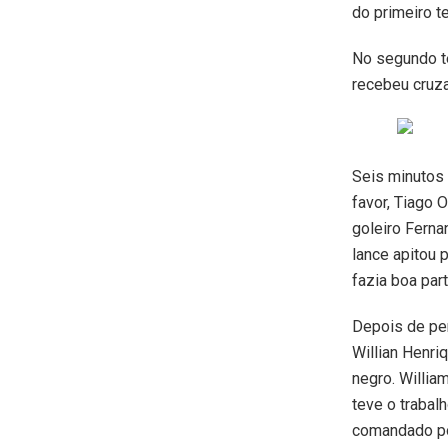
do primeiro t
No segundo te
recebeu cruza
Seis minutos 
favor, Tiago 
goleiro Ferna
lance apitou 
fazia boa par
Depois de per
Willian Henri
negro. Willia
teve o trabal
comandado po