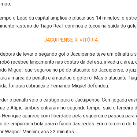
empo.
mpo o Leão da capital ampliou o placar aos 14 minutos, o estr
mento rasteiro de Tiago Real, dominou e tocou na saída do gole
depois de levar o segundo gol o Jacuipense teve um pênalti a 
Orobó recebeu lançamento nas costas da defesa, invadiu a área, d
ndo Miguel, que segurou no pé do atacante do Jacuipense, o jui
para a marca do pênalti e amarelou o goleiro. Mas o atacante Ti
tida, foi para cobrança e Fernando Miguel defendeu.
der o pênalti veio o castigo para o Jacuipense. Com jogada en
que e Alípio, ambos entraram no segundo tempo, saiu o terceiro 
m Henrique aparece com liberdade pela esquerda e passou para A
ho de empurrar a bola para o fundo das redes. Era o terceiro do t
r Wagner Mancini, aos 32 minutos.