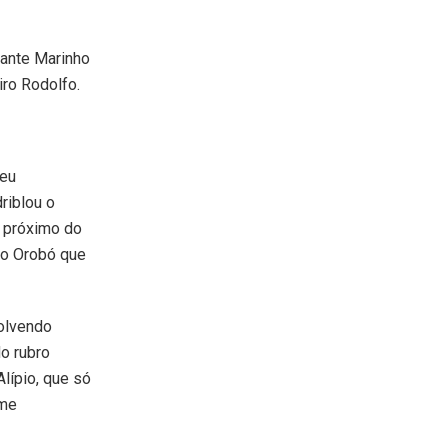
eante Marinho
iro Rodolfo.
seu
riblou o
z próximo do
ago Orobó que
volvendo
do rubro
lípio, que só
ime