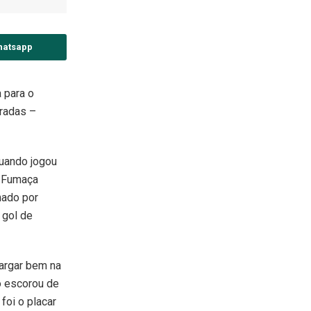
hatsapp
 para o
rradas –
quando jogou
s Fumaça
mado por
 gol de
largar bem na
ho escorou de
foi o placar