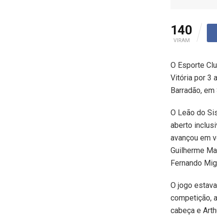
140
VIRAM
O Esporte Cl
Vitória por 3
Barradão, em 
O Leão do Sis
aberto inclus
avançou em v
Guilherme Mat
Fernando Mig
O jogo estava
competição, a
cabeça e Arth