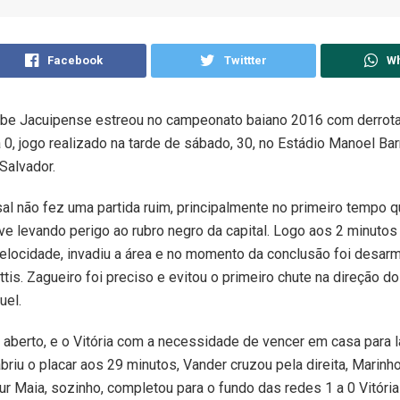
Facebook
Twittter
W
ube Jacuipense estreou no campeonato baiano 2016 com derrota
 a 0, jogo realizado na tarde de sábado, 30, no Estádio Manoel Ba
Salvador.
al não fez uma partida ruim, principalmente no primeiro tempo 
ive levando perigo ao rubro negro da capital. Logo aos 2 minuto
elocidade, invadiu a área e no momento da conclusão foi desar
tis. Zagueiro foi preciso e evitou o primeiro chute na direção do
uel.
 aberto, e o Vitória com a necessidade de vencer em casa para 
briu o placar aos 29 minutos, Vander cruzou pela direita, Marin
ur Maia, sozinho, completou para o fundo das redes 1 a 0 Vitória 