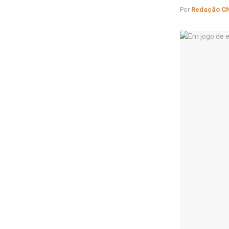
Por
Redação C