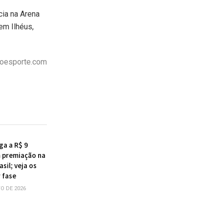
cia na Arena
em Ilhéus,
oesporte.com
ga a R$ 9
 premiação na
sil; veja os
 fase
O DE 2026