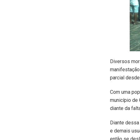
Diversos mora
manifestação 
parcial desde
Com uma popu
município de 
diante da fal
Diante dessa 
e demais usuá
então se desl