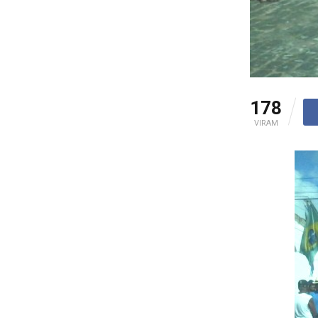
178
VIRAM