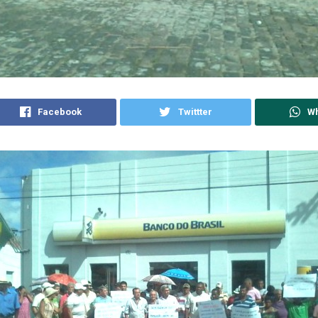
Facebook
Twittter
W