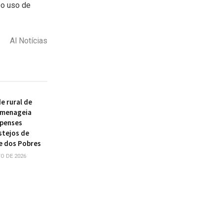
 o uso de
Al Notícias
 rural de
omenageia
ipenses
stejos de
e dos Pobres
O DE 2026