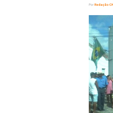
Por
Redação C