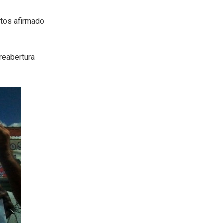
itos afirmado
reabertura