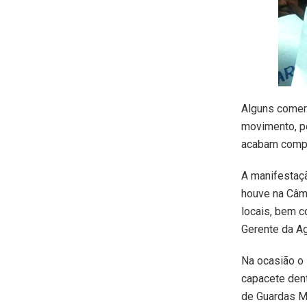
Alguns comerc
movimento, p
acabam compr
A manifestaçã
houve na Câm
locais, bem c
Gerente da A
Na ocasião o 
capacete dent
de Guardas Mu