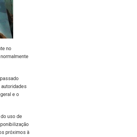
nte no
e normalmente
o passado
 autoridades
geral e o
 do uso de
sponibilização
los próximos à