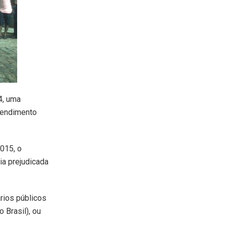
4, uma
tendimento
015, o
ia prejudicada
ários públicos
 Brasil), ou