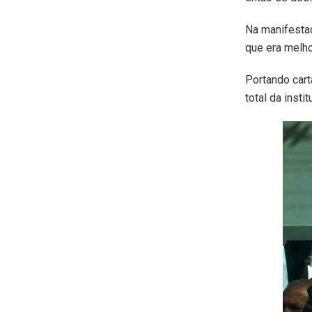
Na manifestaç
que era melho
Portando cart
total da instit