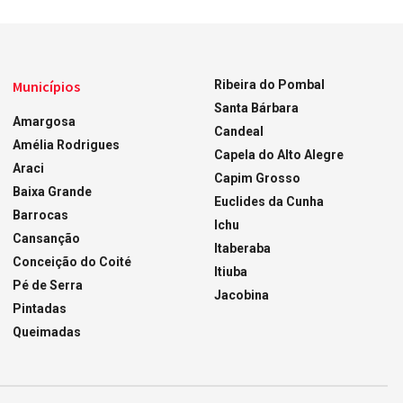
Municípios
Ribeira do Pombal
Santa Bárbara
Amargosa
Candeal
Amélia Rodrigues
Capela do Alto Alegre
Araci
Capim Grosso
Baixa Grande
Euclides da Cunha
Barrocas
Ichu
Cansanção
Itaberaba
Conceição do Coité
Itiuba
Pé de Serra
Jacobina
Pintadas
Queimadas