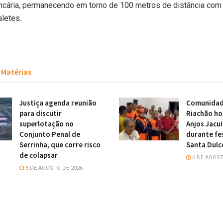
ancária, permanecendo em torno de 100 metros de distância com
letes.
Matérias
Justiça agenda reunião
Comunidade
para discutir
Riachão h
superlotação no
Anjos Jacu
Conjunto Penal de
durante fe
Serrinha, que corre risco
Santa Dulc
de colapsar
6 DE AGOST
6 DE AGOSTO DE 2026