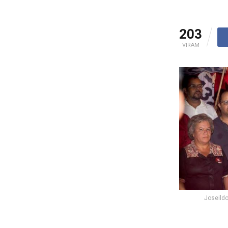
203
VIRAM
Joseild