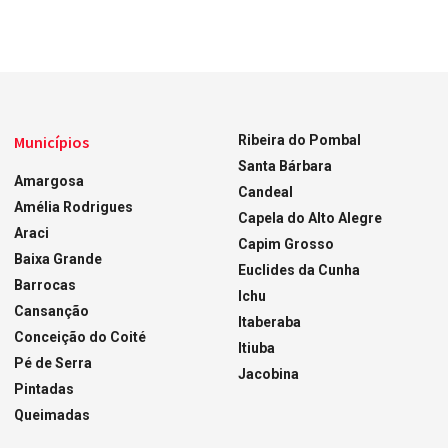
Municípios
Ribeira do Pombal
Santa Bárbara
Amargosa
Candeal
Amélia Rodrigues
Capela do Alto Alegre
Araci
Capim Grosso
Baixa Grande
Euclides da Cunha
Barrocas
Ichu
Cansanção
Itaberaba
Conceição do Coité
Itiuba
Pé de Serra
Jacobina
Pintadas
Queimadas