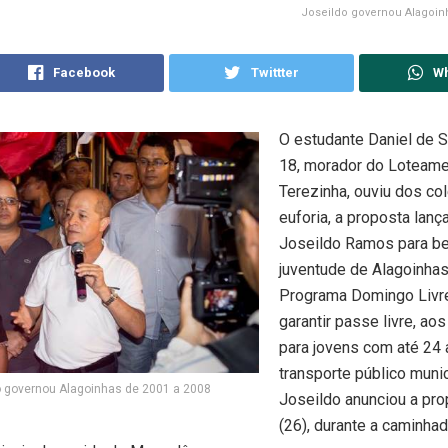
Joseildo governou Alagoinh
Facebook
Twittter
W
O estudante Daniel de 
18, morador do Loteame
Terezinha, ouviu dos co
euforia, a proposta lanç
Joseildo Ramos para ben
juventude de Alagoinhas
Programa Domingo Livre
garantir passe livre, ao
para jovens com até 24
transporte público munic
o governou Alagoinhas de 2001 a 2008
Joseildo anunciou a pro
(26), durante a caminha