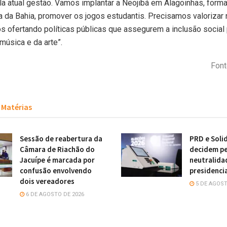
a atual gestão. Vamos implantar a Neojibá em Alagoinhas, form
a da Bahia, promover os jogos estudantis. Precisamos valorizar
os ofertando políticas públicas que assegurem a inclusão social
música e da arte”.
Font
Matérias
Sessão de reabertura da
PRD e Soli
Câmara de Riachão do
decidem pe
Jacuípe é marcada por
neutralida
confusão envolvendo
presidenci
dois vereadores
5 DE AGOST
6 DE AGOSTO DE 2026