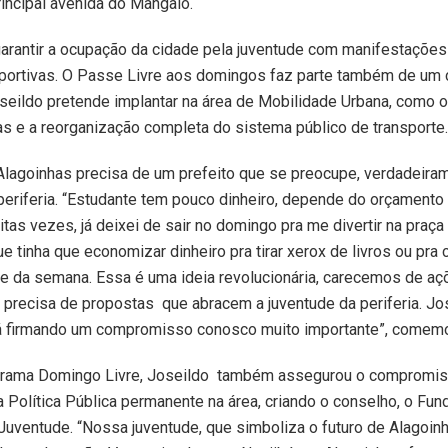
rincipal avenida do Mangalô.
garantir a ocupação da cidade pela juventude com manifestações 
sportivas. O Passe Livre aos domingos faz parte também de um 
eildo pretende implantar na área de Mobilidade Urbana, como o
ias e a reorganização completa do sistema público de transporte.
Alagoinhas precisa de um prefeito que se preocupe, verdadeira
periferia. “Estudante tem pouco dinheiro, depende do orçamento
uitas vezes, já deixei de sair no domingo pra me divertir na pra
e tinha que economizar dinheiro pra tirar xerox de livros ou pra
te da semana. Essa é uma ideia revolucionária, carecemos de a
 precisa de propostas que abracem a juventude da periferia. Jo
tá firmando um compromisso conosco muito importante”, comemo
rama Domingo Livre, Joseildo também assegurou o compromi
Política Pública permanente na área, criando o conselho, o Fun
Juventude. “Nossa juventude, que simboliza o futuro de Alagoinh