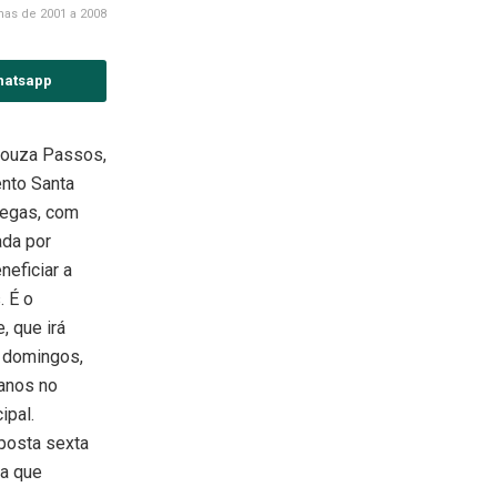
as de 2001 a 2008
hatsapp
Souza Passos,
nto Santa
legas, com
ada por
eficiar a
. É o
, que irá
s domingos,
 anos no
ipal.
posta sexta
da que