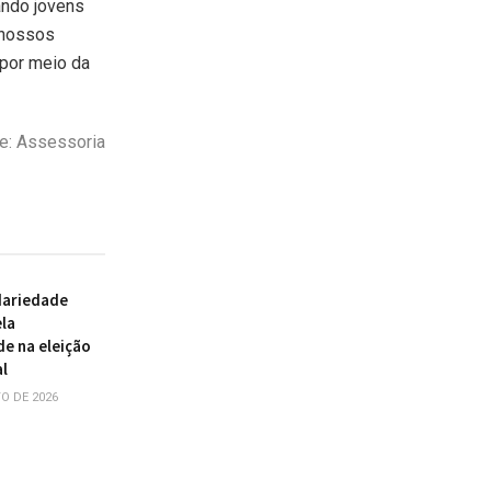
ando jovens
 nossos
 por meio da
e: Assessoria
dariedade
la
de na eleição
al
O DE 2026