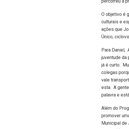
percorreu a p
O objetivo é 
culturais e e
ações que Jos
Único, ciclov
Para Daniel, 
juventude da 
já é curto. M
colegas porqu
vale transpor
esta. A gente
palavra e es
Além do Prog
promover uma 
Municipal de 