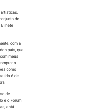
artísticas,
conjunto de
 Bilhete
mente, com a
 dos pais, que
ça com meus
 comprar o
ções como
seildo é de
ra.
sso de
do e o Fórum
as, está