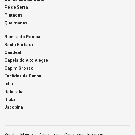
Pé de Serra
Pintadas
Queimadas
Ribeira do Pombal
Santa Bárbara
Candeal
Capela do Alto Alegre
Capim Grosso
Euclides da Cunha
Ichu
Itaberaba
Itiuba
Jacobina
Brasil
Mundo
Agricultura
Concursos e Emprego