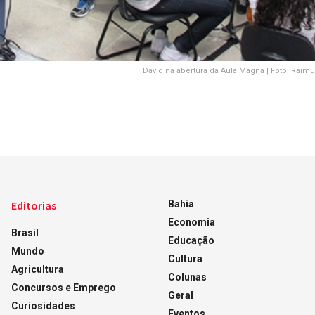
David na abertura da Aula Magna | Foto: Rai
Editorias
Bahia
Economia
Brasil
Educação
Mundo
Cultura
Agricultura
Colunas
Concursos e Emprego
Geral
Curiosidades
Eventos