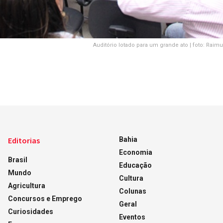
Auditório lotado para um grande ato | foto: Ra
Editorias
Bahia
Economia
Brasil
Educação
Mundo
Cultura
Agricultura
Colunas
Concursos e Emprego
Geral
Curiosidades
Eventos