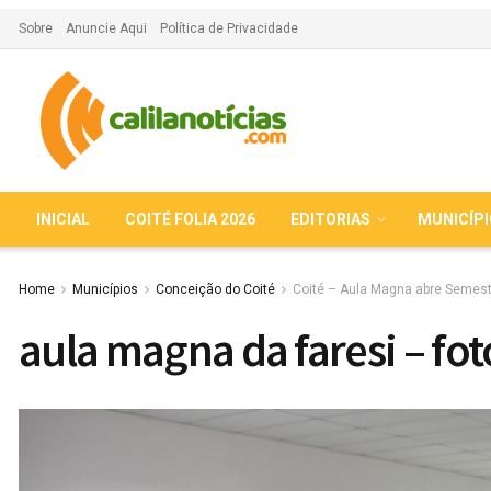
Sobre
Anuncie Aqui
Política de Privacidade
INICIAL
COITÉ FOLIA 2026
EDITORIAS
MUNICÍP
Home
Municípios
Conceição do Coité
Coité – Aula Magna abre Semest
aula magna da faresi – f