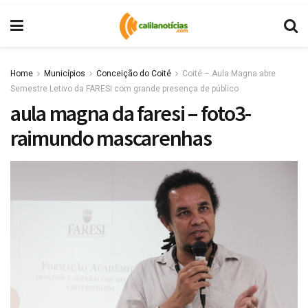
Home
Municípios
Conceição do Coité
Coité – Aula Magna abre
Semestre Letivo da FARESI com grande presença de público
aula magna da faresi – foto3-
raimundo mascarenhas