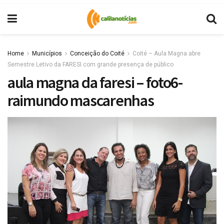
Home
Municípios
Conceição do Coité
Coité – Aula Magna abre
Semestre Letivo da FARESI com grande presença de público
aula magna da faresi – foto6-
raimundo mascarenhas