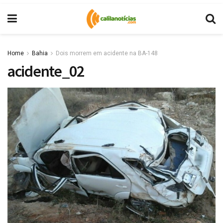
Home
Bahia
Dois morrem em acidente na BA-148
acidente_02