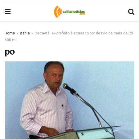
Home
Bahia
Ipecaetá: ex-prefeito é acusado por desvio de mais de R$
600 mil
po