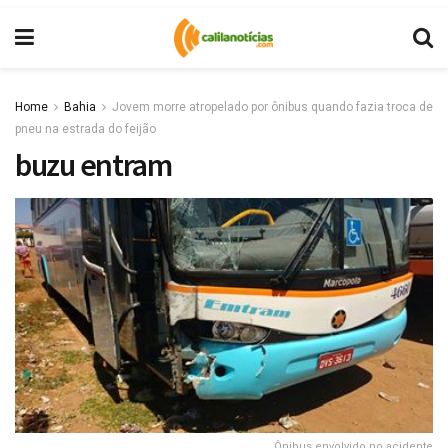
Home
Bahia
Jovem morre atropelado por ônibus quando fazia troca de
pneu na estrada do feijão
buzu entram
Ônibus envolvido no acidente