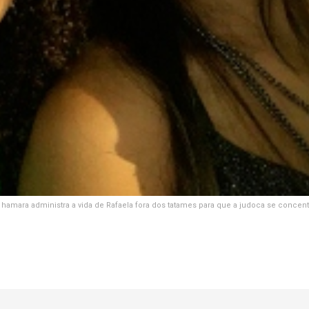
hamara administra a vida de Rafaela fora dos tatames para que a judoca se concent