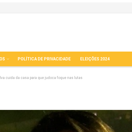
IOS
POLÍTICA DE PRIVACIDADE
ELEIÇÕES 2024
lva cuida da casa para que judoca foque nas lutas