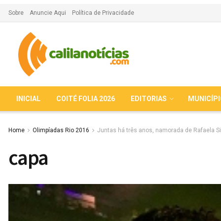
Sobre
Anuncie Aqui
Política de Privacidade
INICIAL
COITÉ FOLIA 2026
EDITORIAS
MUNICÍP
Home
Olimpíadas Rio 2016
Juntas há três anos, namorada de Rafaela Si
capa