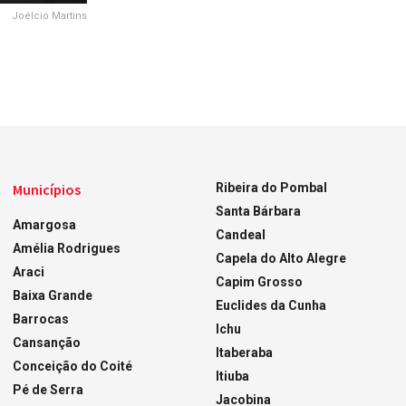
Joélcio Martins
Municípios
Ribeira do Pombal
Santa Bárbara
Amargosa
Candeal
Amélia Rodrigues
Capela do Alto Alegre
Araci
Capim Grosso
Baixa Grande
Euclides da Cunha
Barrocas
Ichu
Cansanção
Itaberaba
Conceição do Coité
Itiuba
Pé de Serra
Jacobina