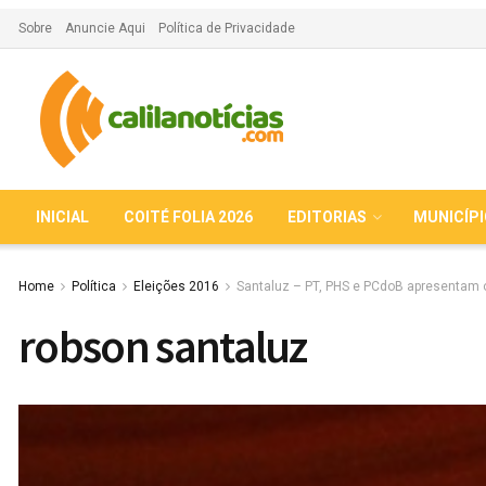
Sobre
Anuncie Aqui
Política de Privacidade
INICIAL
COITÉ FOLIA 2026
EDITORIAS
MUNICÍP
Home
Política
Eleições 2016
Santaluz – PT, PHS e PCdoB apresentam o
robson santaluz