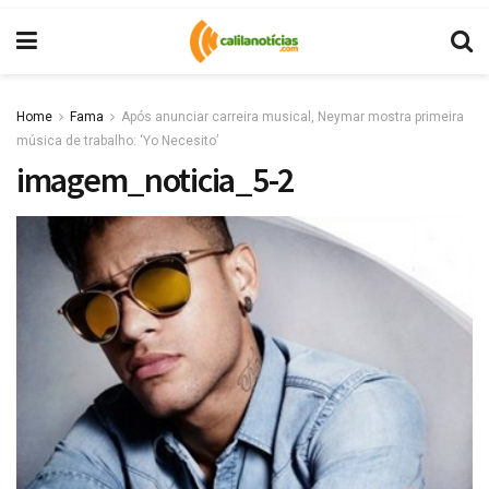
Home
Fama
Após anunciar carreira musical, Neymar mostra primeira
música de trabalho: ‘Yo Necesito’
imagem_noticia_5-2