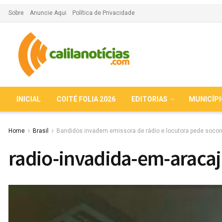
Sobre
Anuncie Aqui
Política de Privacidade
INICIAL
COITÉ FOLIA 2026
EDITORIAS
MUNICÍP
Home
Brasil
Bandidos invadem emissora de rádio e locutora pede socor
radio-invadida-em-araca