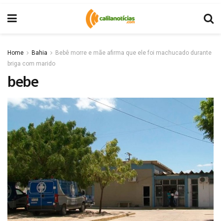
Home
Bahia
Bebê morre e mãe afirma que ele foi machucado durante
briga com marido
bebe