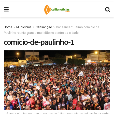
Home
Municípios
Cansanção
Cansanção: último comício de
Paulinho reuniu grande multidão no centro da cidade
comicio-de-paulinho-1
Grande público marcou presença no último comício da coligação da sede |