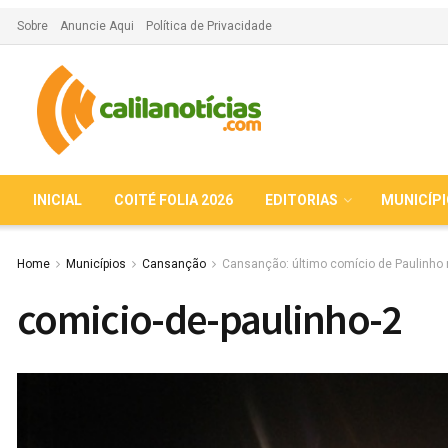
Sobre
Anuncie Aqui
Política de Privacidade
INICIAL
COITÉ FOLIA 2026
EDITORIAS
MUNICÍP
Home
Municípios
Cansanção
Cansanção: último comício de Paulinho 
comicio-de-paulinho-2