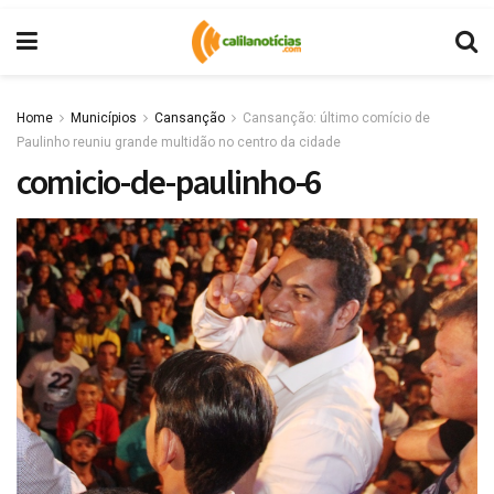
Home
Municípios
Cansanção
Cansanção: último comício de
Paulinho reuniu grande multidão no centro da cidade
comicio-de-paulinho-6