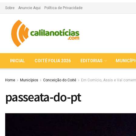
Sobre
Anuncie Aqui
Política de Privacidade
INICIAL
COITÉ FOLIA 2026
EDITORIAS
MUNICÍP
Home
Municípios
Conceição do Coité
Em Comício, Assis e Val comemo
passeata-do-pt