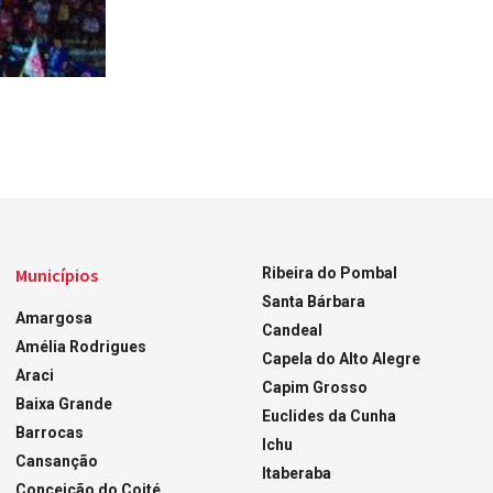
Municípios
Ribeira do Pombal
Santa Bárbara
Amargosa
Candeal
Amélia Rodrigues
Capela do Alto Alegre
Araci
Capim Grosso
Baixa Grande
Euclides da Cunha
Barrocas
Ichu
Cansanção
Itaberaba
Conceição do Coité