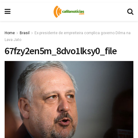
Home
Brasil
Ex-presidente de empreiteira complica governo Dilma na
Lava Jato
67fzy2en5m_8dvo1lksy0_file