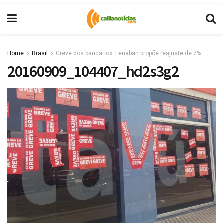
Home
Brasil
Greve dos bancários: Fenaban propõe reajuste de 7%
20160909_104407_hd2s3g2