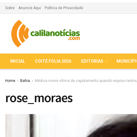
Sobre
Anuncie Aqui
Política de Privacidade
INICIAL
COITÉ FOLIA 2026
EDITORIAS
MUNICÍP
Home
Bahia
Médica morre vítima de capotamento quando esposo tentou
rose_moraes