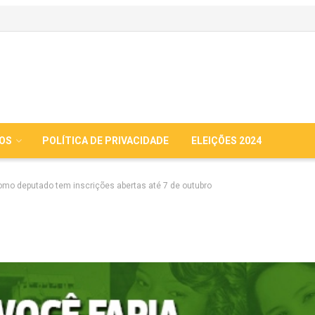
IOS
POLÍTICA DE PRIVACIDADE
ELEIÇÕES 2024
omo deputado tem inscrições abertas até 7 de outubro