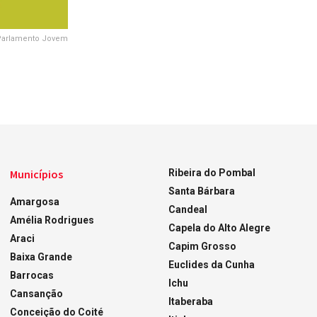
Parlamento Jovem
Municípios
Ribeira do Pombal
Santa Bárbara
Amargosa
Candeal
Amélia Rodrigues
Capela do Alto Alegre
Araci
Capim Grosso
Baixa Grande
Euclides da Cunha
Barrocas
Ichu
Cansanção
Itaberaba
Conceição do Coité