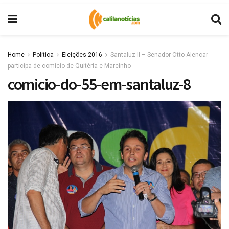
Home
Política
Eleições 2016
Santaluz II – Senador Otto Alencar
participa de comício de Quitéria e Marcinho
comicio-do-55-em-santaluz-8