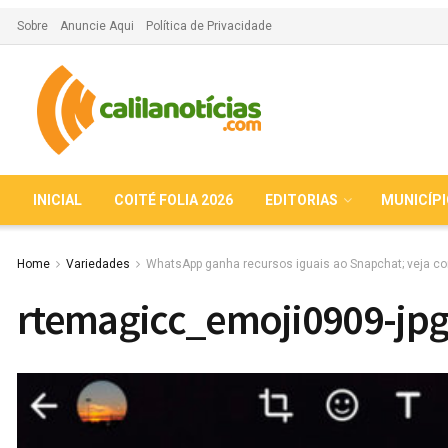
Sobre
Anuncie Aqui
Política de Privacidade
INICIAL
COITÉ FOLIA 2026
EDITORIAS
MUNICÍP
Home
Variedades
WhatsApp ganha recursos iguais ao Snapchat; veja c
rtemagicc_emoji0909-jp