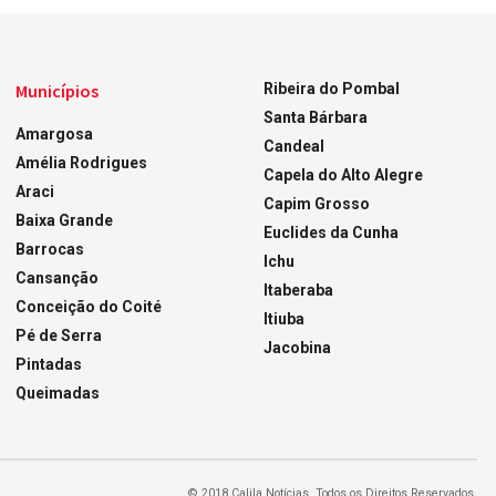
Municípios
Ribeira do Pombal
Santa Bárbara
Amargosa
Candeal
Amélia Rodrigues
Capela do Alto Alegre
Araci
Capim Grosso
Baixa Grande
Euclides da Cunha
Barrocas
Ichu
Cansanção
Itaberaba
Conceição do Coité
Itiuba
Pé de Serra
Jacobina
Pintadas
Queimadas
© 2018 Calila Notícias. Todos os Direitos Reservados.