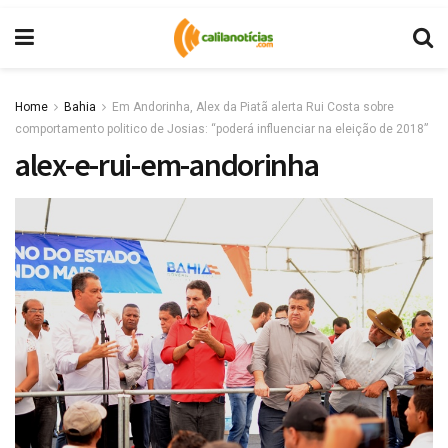
Home
Bahia
Em Andorinha, Alex da Piatã alerta Rui Costa sobre
comportamento politico de Josias: “poderá influenciar na eleição de 2018”
alex-e-rui-em-andorinha