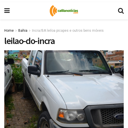
Home
Bahia
Incra/BA leiloa picapes e outros bens móveis
leilao-do-incra