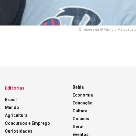
Diretores da i9 Fabricio Matos (de 
Editorias
Bahia
Economia
Brasil
Educação
Mundo
Cultura
Agricultura
Colunas
Concursos e Emprego
Geral
Curiosidades
Eventos