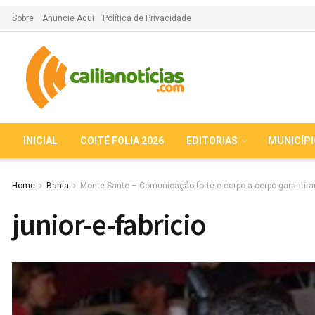
Sobre
Anuncie Aqui
Política de Privacidade
INICIAL
COITÉ FOLIA 2026
EDITORIAS
MUNICÍP
Home
Bahia
Monte Santo – Comunicação forte e corpo-a-corpo garantira
junior-e-fabricio