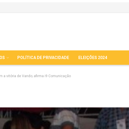
IOS
POLÍTICA DE PRIVACIDADE
ELEIÇÕES 2024
m a vitória de Vando; afirma i9 Comunicação