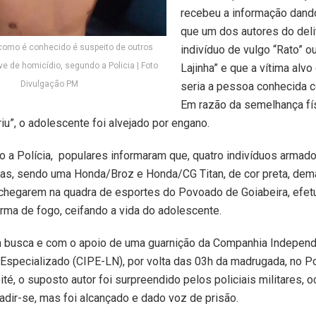
recebeu a informação dand
que um dos autores do deli
como é conhecido é suspeito de outros
indivíduo de vulgo “Rato” o
ve de homicídio, segundo a Policia | Foto
Lajinha” e que a vítima alvo
Divulgação PM
seria a pessoa conhecida co
Em razão da semelhança fís
riu”, o adolescente foi alvejado por engano.
 a Polícia, populares informaram que, quatro indivíduos armado
tas, sendo uma Honda/Broz e Honda/CG Titan, de cor preta, dem
 chegarem na quadra de esportes do Povoado de Goiabeira, efet
rma de fogo, ceifando a vida do adolescente.
a busca e com o apoio de uma guarnição da Companhia Indepen
 Especializado (CIPE-LN), por volta das 03h da madrugada, no 
ité, o suposto autor foi surpreendido pelos policiais militares, 
adir-se, mas foi alcançado e dado voz de prisão.