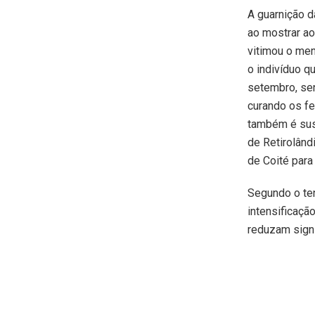
A guarnição d
ao mostrar ao
vitimou o men
o indivíduo qu
setembro, se
curando os f
também é susp
de Retirolând
de Coité para
Segundo o te
intensificaç
reduzam signi