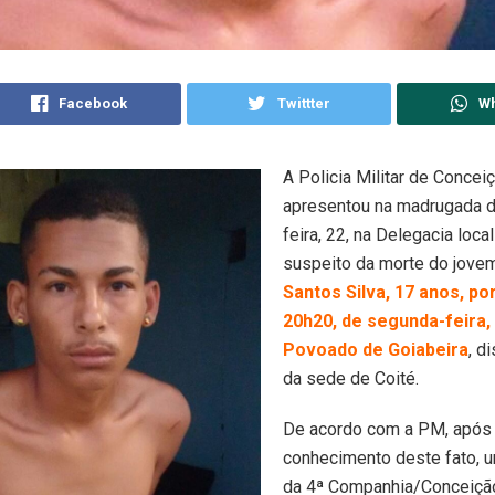
Facebook
Twittter
W
A Policia Militar de Concei
apresentou na madrugada d
feira, 22, na Delegacia local
suspeito da morte do jov
Santos Silva, 17 anos, po
20h20, de segunda-feira, 
Povoado de Goiabeira
, d
da sede de Coité.
De acordo com a PM, após
conhecimento deste fato, 
da 4ª Companhia/Conceição