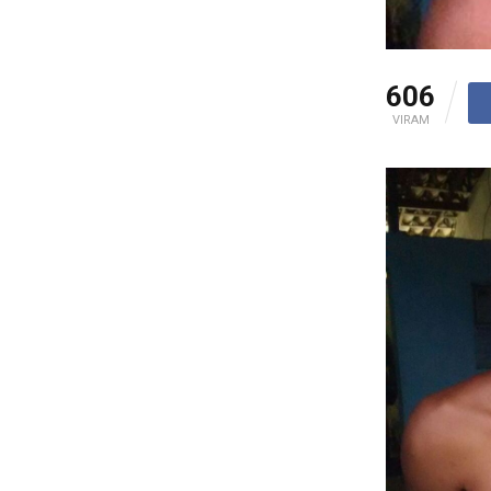
606
VIRAM