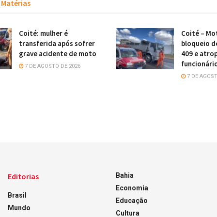
Matérias
Coité: mulher é
Coité – Mot
transferida após sofrer
bloqueio d
grave acidente de moto
409 e atro
funcionári
7 DE AGOSTO DE 2026
7 DE AGOST
Editorias
Bahia
Economia
Brasil
Educação
Mundo
Cultura