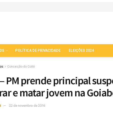
IOS
POLÍTICA DE PRIVACIDADE
ELEIÇÕES 2024
ios
Conceição do Coité
 – PM prende principal susp
irar e matar jovem na Goiab
N
22 de novembro de 2016