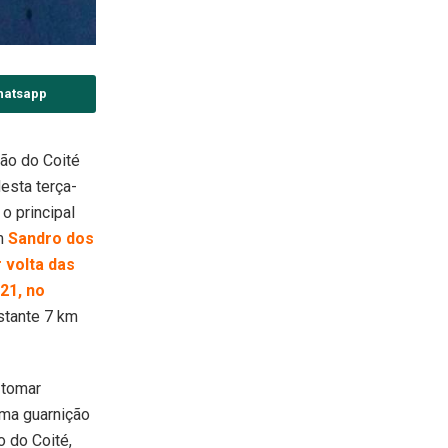
hatsapp
ção do Coité
esta terça-
 o principal
em
Sandro dos
r volta das
21, no
istante 7 km
 tomar
uma guarnição
 do Coité,