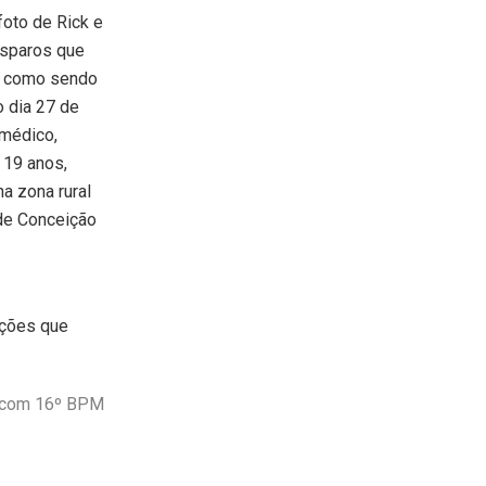
oto de Rick e
isparos que
es como sendo
o dia 27 de
 médico,
 19 anos,
a zona rural
 de Conceição
ações que
scom 16º BPM