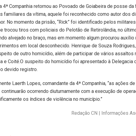
a 4ª Companhia retornou ao Povoado de Goiabeira de posse da f
s familiares da vítima, aquele foi reconhecido como autor dos d
or. No momento da prisão, “Rick” foi identificado pelos militar
e trocou tiros com policiais do Pelotão de Retirolândia, no últim
ndo alvejado no braço, mas em momento algum procurou auxílio
erimentos em local desconhecido. Henrique de Souza Rodrigues,
eito de outro homicídio, além de participar de vários assaltos n
ia e Coité.O suspeito do homicídio foi apresentado à Delegacia
 o devido registro.
nente Laerth Lopes, comandante da 4ª Companhia, “as ações de
ão continuarão ocorrendo diuturnamente com a execução de oper
ficamente os índices de violência no município.”
Redação CN | Informações A