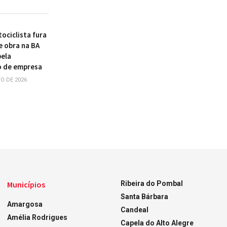
ociclista fura
e obra na BA
pela
o de empresa
O DE 2026
Municípios
Ribeira do Pombal
Santa Bárbara
Amargosa
Candeal
Amélia Rodrigues
Capela do Alto Alegre