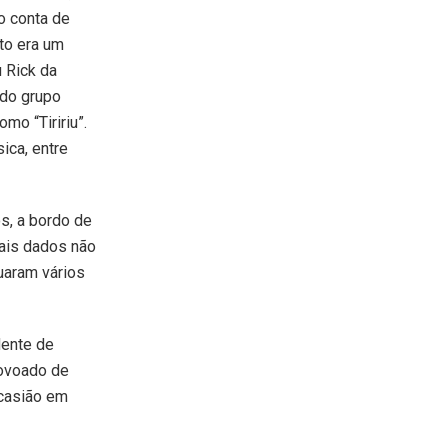
o conta de
to era um
u Rick da
 do grupo
mo “Tiririu”.
ica, entre
s, a bordo de
ais dados não
uaram vários
dente de
Povoado de
ocasião em