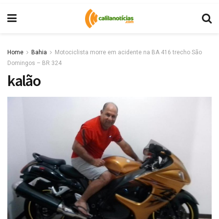
Home
Bahia
Motociclista morre em acidente na BA 416 trecho São
Domingos – BR 324
kalão