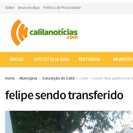
Sobre
Anuncie Aqui
Política de Privacidade
INICIAL
COITÉ FOLIA 2026
EDITORIAS
MUNICÍP
Home
Municípios
Conceição do Coité
Coité – Jovem leva quatro tiros 
felipe sendo transferido