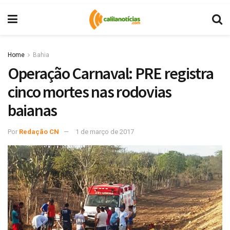
Home
Bahia
Operação Carnaval: PRE registra
cinco mortes nas rodovias
baianas
Por
Redação CN
1 de março de 2017