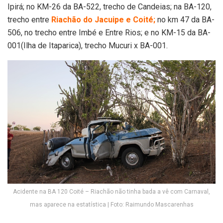
Ipirá; no KM-26 da BA-522, trecho de Candeias; na BA-120,
trecho entre
Riachão do Jacuipe e Coité;
no km 47 da BA-
506, no trecho entre Imbé e Entre Rios; e no KM-15 da BA-
001(Ilha de Itaparica), trecho Mucuri x BA-001.
Acidente na BA 120 Coité – Riachão não tinha bada a vê com Carnaval,
mas aparece na estatística | Foto: Raimundo Mascarenhas