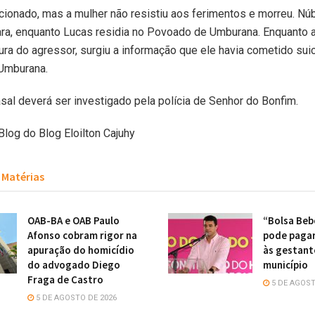
ionado, mas a mulher não resistiu aos ferimentos e morreu. Nú
gara, enquanto Lucas residia no Povoado de Umburana. Enquanto a
ura do agressor, surgiu a informação que ele havia cometido suic
 Umburana.
sal deverá ser investigado pela polícia de Senhor do Bonfim.
log do Blog Eloilton Cajuhy
Matérias
OAB-BA e OAB Paulo
“Bolsa Beb
Afonso cobram rigor na
pode pagar
apuração do homicídio
às gestant
do advogado Diego
município
Fraga de Castro
5 DE AGOST
5 DE AGOSTO DE 2026