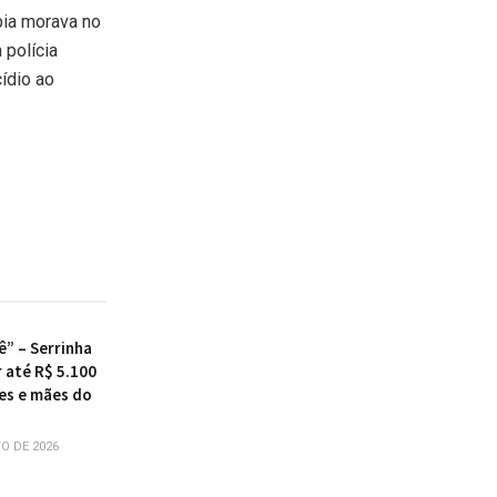
bia morava no
 polícia
ídio ao
ê” – Serrinha
 até R$ 5.100
es e mães do
O DE 2026