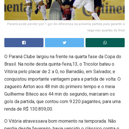
Paraná pode perder por 1 gol de diferença na próxima partida para garantir a
vaga nas quartas de final
O Paraná Clube largou na frente na quarta fase da Copa do
Brasil. Na noite desta quinta-feira,13, o Tricolor bateu o
Vitória pelo placar de 2 a 0, no Barradão, em Salvador, e
conquistou importante vantagem para a partida de volta. O
zagueiro Airton aos 48 min do primeiro tempo e o meia
Guilherme Biteco aos 44 min do segundo, marcaram os
gols da partida, que contou com 9.220 pagantes, para uma
renda de R$ 130.859,00.
O Vitória atravessava bom momento na temporada. Não
perdia desde fevereiro, havia vencido o clássico contra o