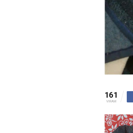
161
VIRAM