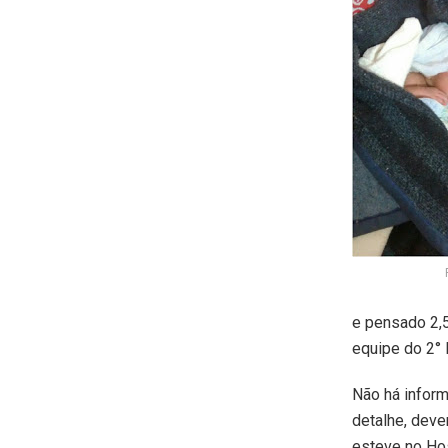
e pensado 2,5
equipe do 2° 
Não há inform
detalhe, dever
esteve no Hos