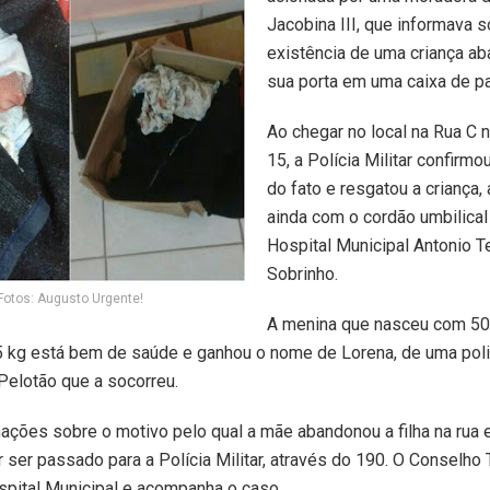
Jacobina III, que informava s
existência de uma criança a
sua porta em uma caixa de p
Ao chegar no local na Rua C
15, a Polícia Militar confirmo
do fato e resgatou a criança,
ainda com o cordão umbilical
Hospital Municipal Antonio Te
Sobrinho.
Fotos: Augusto Urgente!
A menina que nasceu com 50
 kg está bem de saúde e ganhou o nome de Lorena, de uma poli
Pelotão que a socorreu.
ações sobre o motivo pelo qual a mãe abandonou a filha na rua 
 ser passado para a Polícia Militar, através do 190. O Conselho T
pital Municipal e acompanha o caso.