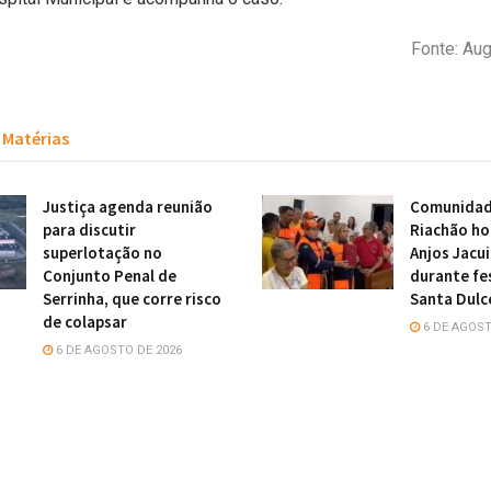
Fonte: Au
Matérias
Justiça agenda reunião
Comunidade
para discutir
Riachão h
superlotação no
Anjos Jacu
Conjunto Penal de
durante fe
Serrinha, que corre risco
Santa Dulc
de colapsar
6 DE AGOST
6 DE AGOSTO DE 2026