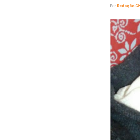
Por
Redação C