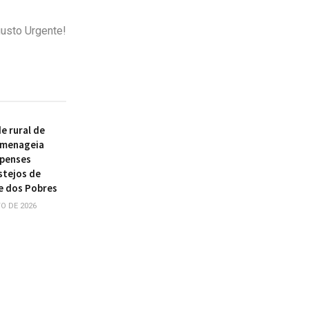
gusto Urgente!
 rural de
omenageia
ipenses
stejos de
e dos Pobres
O DE 2026