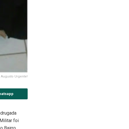
: Augusto Urgente!
hatsapp
adrugada
ilitar foi
o Bairro