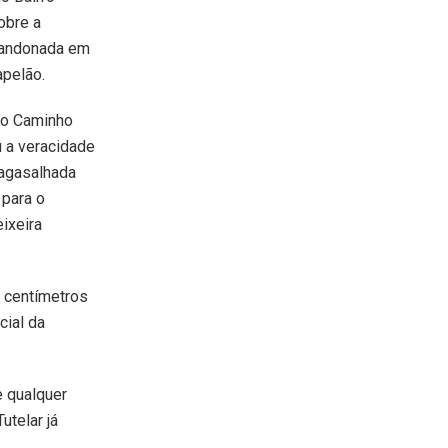
obre a
bandonada em
apelão.
 no Caminho
u a veracidade
 agasalhada
 para o
ixeira
 centímetros
cial da
e qualquer
utelar já