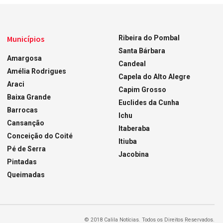
Municípios
Ribeira do Pombal
Santa Bárbara
Amargosa
Candeal
Amélia Rodrigues
Capela do Alto Alegre
Araci
Capim Grosso
Baixa Grande
Euclides da Cunha
Barrocas
Ichu
Cansanção
Itaberaba
Conceição do Coité
Itiuba
Pé de Serra
Jacobina
Pintadas
Queimadas
© 2018 Calila Notícias. Todos os Direitos Reservados.