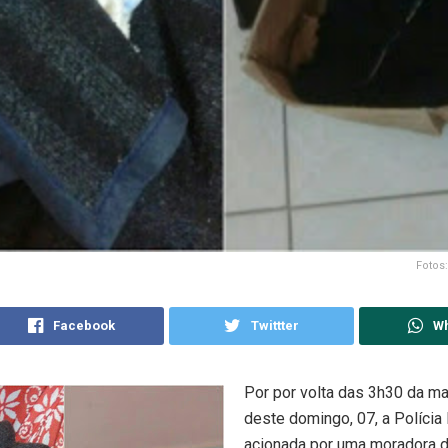
Fotos
Facebook
Twittter
W
Por por volta das 3h30 da m
deste domingo, 07, a Polícia M
acionada por uma moradora d