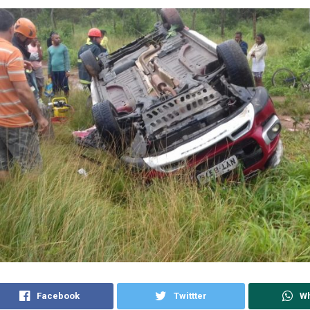
Facebook
Twittter
W