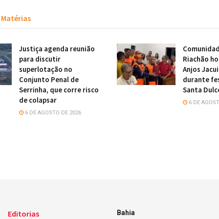
Matérias
Justiça agenda reunião
Comunidade
para discutir
Riachão h
superlotação no
Anjos Jacu
Conjunto Penal de
durante fe
Serrinha, que corre risco
Santa Dulc
de colapsar
6 DE AGOST
6 DE AGOSTO DE 2026
Editorias
Bahia