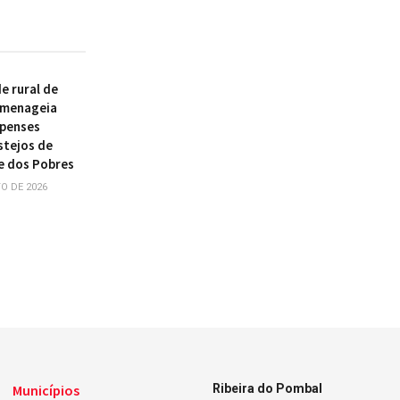
 rural de
omenageia
ipenses
stejos de
e dos Pobres
O DE 2026
Municípios
Ribeira do Pombal