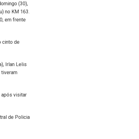
domingo (30),
u) no KM 163.
0, em frente
 cinto de
, Irlan Lelis
 tiveram
 após visitar
ral de Policia