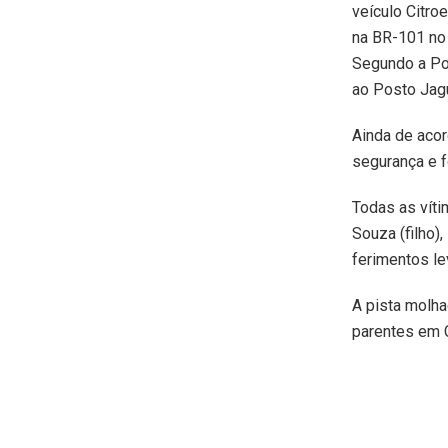
veículo Citro
na BR-101 no 
Segundo a Pol
ao Posto Jagu
Ainda de acor
segurança e f
Todas as víti
Souza (filho)
ferimentos le
A pista molha
parentes em 