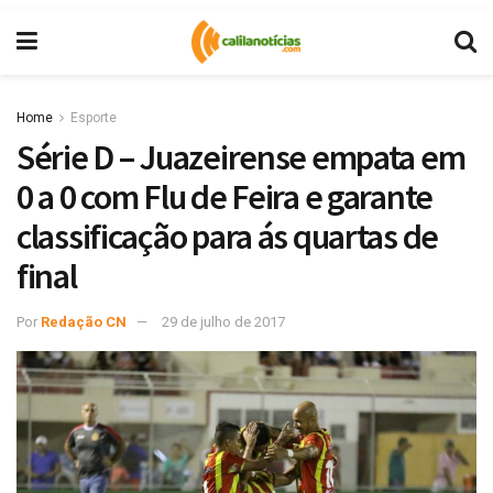
Home
Esporte
Série D – Juazeirense empata em
0 a 0 com Flu de Feira e garante
classificação para ás quartas de
final
Por
Redação CN
29 de julho de 2017