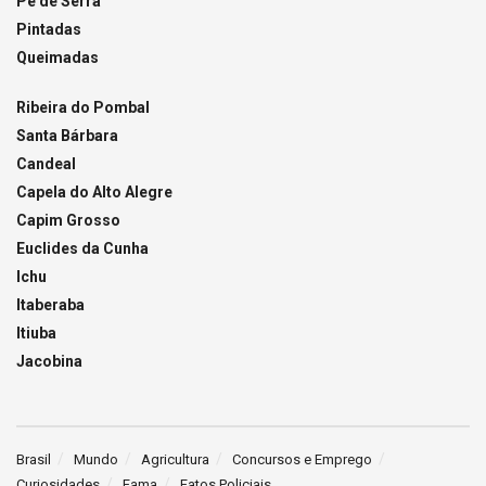
Pé de Serra
Pintadas
Queimadas
Ribeira do Pombal
Santa Bárbara
Candeal
Capela do Alto Alegre
Capim Grosso
Euclides da Cunha
Ichu
Itaberaba
Itiuba
Jacobina
Brasil
Mundo
Agricultura
Concursos e Emprego
Curiosidades
Fama
Fatos Policiais