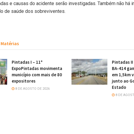
adas e causas do acidente serão investigadas. Também não há 
do de saúde dos sobreviventes.
Matérias
Pintadas I – 11ª
Pintadas II
ExpoPintadas movimenta
BA-414 gan
município com mais de 80
em 1,5km v
expositores
junto ao G
Estado
8 DE AGOSTO DE 2026
8 DE AGOST