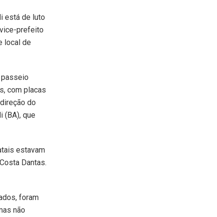
i está de luto
vice-prefeito
e local de
e passeio
s, com placas
 direção do
i (BA), que
atais estavam
 Costa Dantas.
ados, foram
imas não