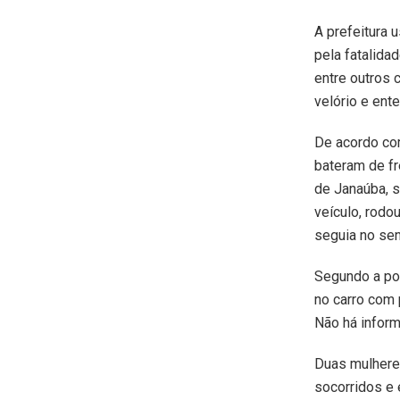
A prefeitura 
pela fatalida
entre outros 
velório e ente
De acordo com
bateram de f
de Janaúba, s
veículo, rodo
seguia no sen
Segundo a pol
no carro com 
Não há inform
Duas mulhere
socorridos e 