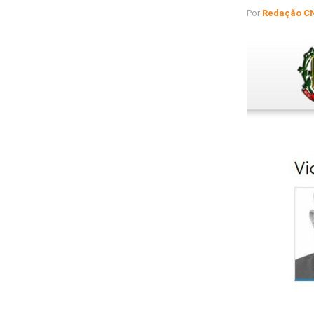
Por
Redação C