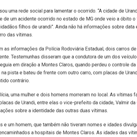
usou uma rede social para lamentar o ocorrido. “A cidade de Urand
de de um acidente ocorrido no estado de MG onde veio a óbito o 
cidadãos filhos de urandi”. Ainda não há informações sobre data 
rro das vítimas.
 as informações da Polícia Rodoviária Estadual, dois carros d
rente. Testemunhas disseram que a condutora de um dos veículo
eguia em diração a Montes Claros, quando perdeu o controle da
u na pista e bateu de frente com outro carro, com placas de Urand
tido contrário.
ícia, uma mulher e dois homens morreram no local. As vítimas f
placas de Urandi, entre elas o vice-prefeito da cidade, Valmir da
ações sobre a identidade das outras duas vítimas.
s e um homem, que também não tiveram nomes e idades divulg
encaminhados a hospitais de Montes Claros. As idades das vít