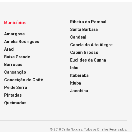
Municípios
Ribeira do Pombal
Santa Bárbara
Amargosa
Candeal
Amélia Rodrigues
Capela do Alto Alegre
Araci
Capim Grosso
Baixa Grande
Euclides da Cunha
Barrocas
Ichu
Cansanção
Itaberaba
Conceição do Coité
Itiuba
Pé de Serra
Jacobina
Pintadas
Queimadas
© 2018 Calila Notícias. Todos os Direitos Reservados.