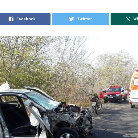
Facebook
Twittter
W