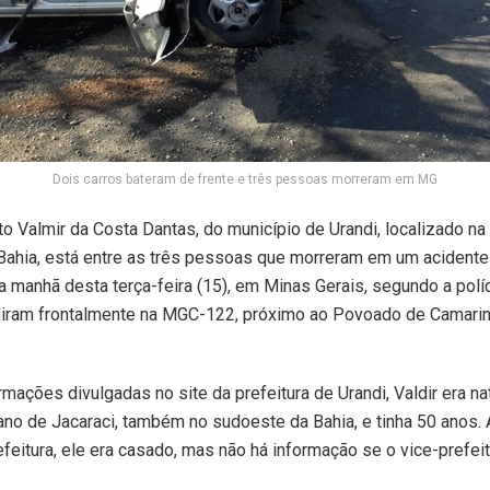
Dois carros bateram de frente e três pessoas morreram em MG
to Valmir da Costa Dantas, do município de Urandi, localizado na
Bahia, está entre as três pessoas que morreram em um acident
na manhã desta terça-feira (15), em Minas Gerais, segundo a políc
idiram frontalmente na MGC-122, próximo ao Povoado de Camari
mações divulgadas no site da prefeitura de Urandi, Valdir era na
ano de Jacaraci, também no sudoeste da Bahia, e tinha 50 anos. 
feitura, ele era casado, mas não há informação se o vice-prefei