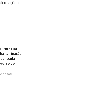
informações
 : Trecho da
ha iluminação
iabilizada
overno do
O DE 2026