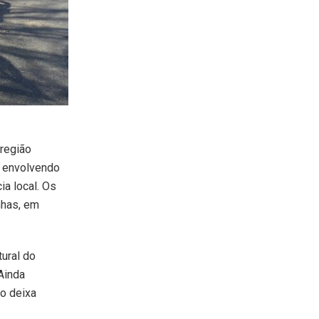
 região
e envolvendo
ia local. Os
nhas, em
tural do
Ainda
to deixa