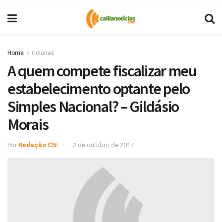
Home
Colunas
A quem compete fiscalizar meu
estabelecimento optante pelo
Simples Nacional? – Gildásio
Morais
Por
Redação CN
2 de outubro de 2017