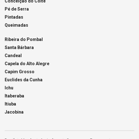
Conceição do Coité
Pé de Serra
Pintadas
Queimadas
Ribeira do Pombal
Santa Bárbara
Candeal
Capela do Alto Alegre
Capim Grosso
Euclides da Cunha
Ichu
Itaberaba
Itiuba
Jacobina