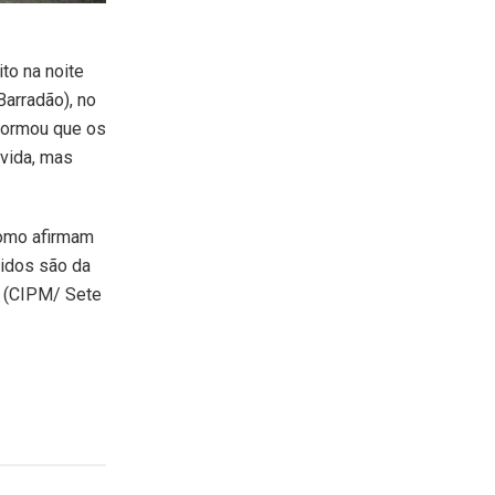
ito na noite
Barradão), no
nformou que os
vida, mas
como afirmam
ridos são da
r (CIPM/ Sete