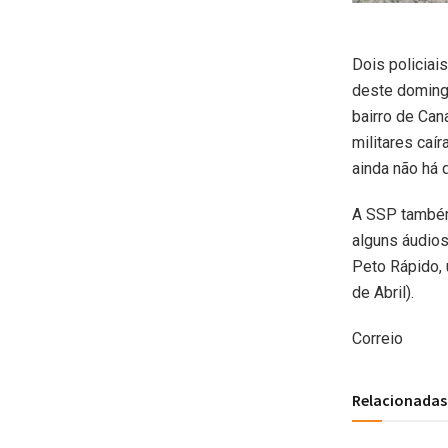
Dois policiai
deste domingo
bairro de Can
militares caí
ainda não há 
A SSP também
alguns áudios
Peto Rápido,
de Abril).
Correio
Relacionadas