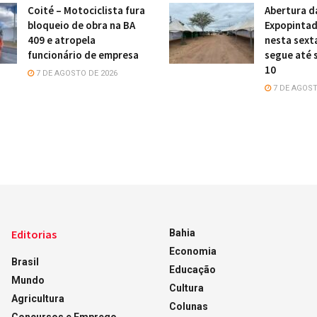
Coité – Motociclista fura
Abertura d
bloqueio de obra na BA
Expopintad
409 e atropela
nesta sexta
funcionário de empresa
segue até 
10
7 DE AGOSTO DE 2026
7 DE AGOST
Editorias
Bahia
Economia
Brasil
Educação
Mundo
Cultura
Agricultura
Colunas