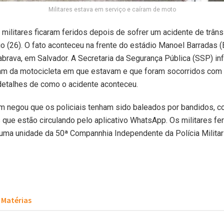
Militares estava em serviço e caíram de moto
s militares ficaram feridos depois de sofrer um acidente de trâns
 (26). O fato aconteceu na frente do estádio Manoel Barradas (
abrava, em Salvador. A Secretaria da Segurança Pública (SSP) i
ram da motocicleta em que estavam e que foram socorridos com 
detalhes de como o acidente aconteceu.
 negou que os policiais tenham sido baleados por bandidos, 
 que estão circulando pelo aplicativo WhatsApp. Os militares fe
 uma unidade da 50ª Compannhia Independente da Polícia Milita
Matérias