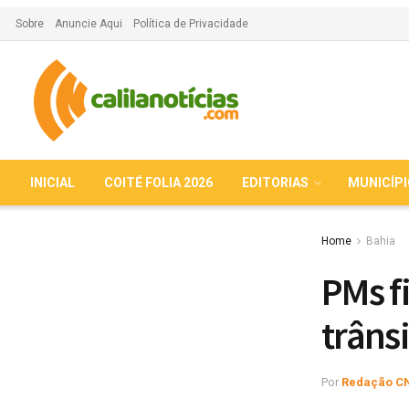
Sobre
Anuncie Aqui
Política de Privacidade
INICIAL
COITÉ FOLIA 2026
EDITORIAS
MUNICÍP
Home
Bahia
PMs f
trâns
Por
Redação C