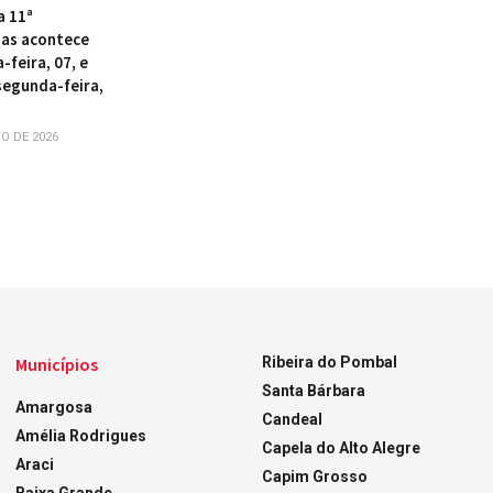
a 11ª
as acontece
-feira, 07, e
segunda-feira,
O DE 2026
Municípios
Ribeira do Pombal
Santa Bárbara
Amargosa
Candeal
Amélia Rodrigues
Capela do Alto Alegre
Araci
Capim Grosso