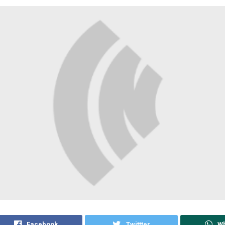
Facebook
Twittter
W